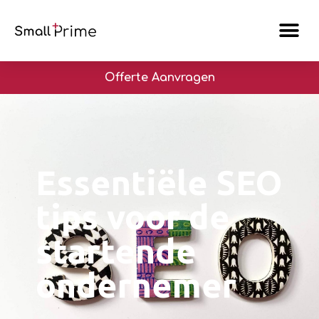
Offerte Aanvragen
Essentiële SEO
tips voor de
startende
ondernemer